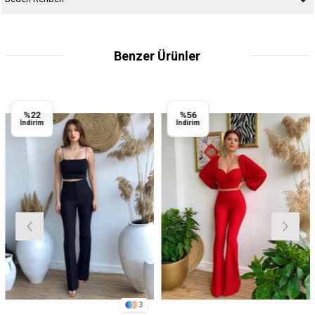
Benzer Ürünler
%22
%56
İndirim
İndirim
3