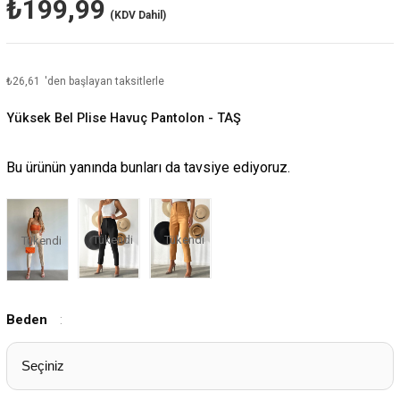
₺199,99
(KDV Dahil)
₺26,61
'den başlayan taksitlerle
Yüksek Bel Plise Havuç Pantolon - TAŞ
Bu ürünün yanında bunları da tavsiye ediyoruz.
Tükendi
Tükendi
Tükendi
Beden
: