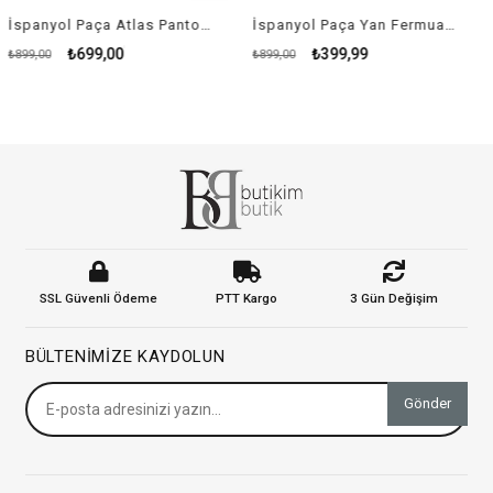
İspanyol Paça Atlas Pantolon - SİYAH
İspanyol Paça Yan Fermuar Detay Atlas Pantolon - KIRMIZI
₺699,00
₺399,99
899,00
₺899,00
₺9
SSL Güvenli Ödeme
PTT Kargo
3 Gün Değişim
BÜLTENIMIZE KAYDOLUN
Gönder