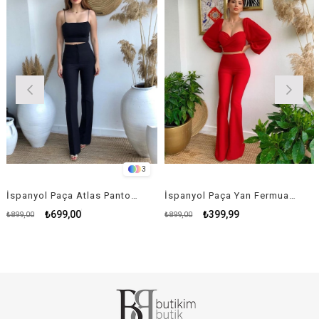
3
İspanyol Paça Atlas Pantolon - SİYAH
İspanyol Paça Yan Fermuar Detay Atlas Pantolon - KIRMIZI
₺699,00
₺399,99
₺899,00
₺899,00
₺