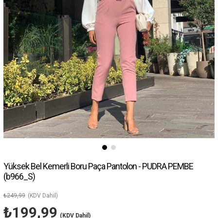
Yüksek Bel Kemerli Boru Paça Pantolon - PUDRA PEMBE
(b966_S)
₺249,99
(KDV Dahil)
₺199,99
(KDV Dahil)