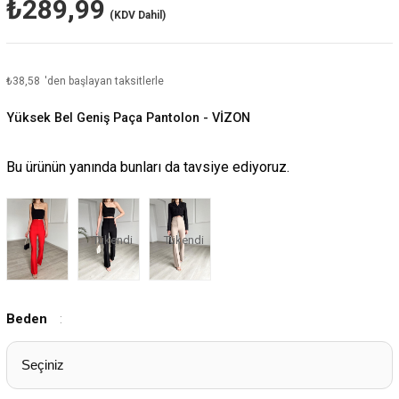
₺289,99
(KDV Dahil)
₺38,58
'den başlayan taksitlerle
Yüksek Bel Geniş Paça Pantolon - VİZON
Bu ürünün yanında bunları da tavsiye ediyoruz.
Tükendi
Tükendi
Beden
: