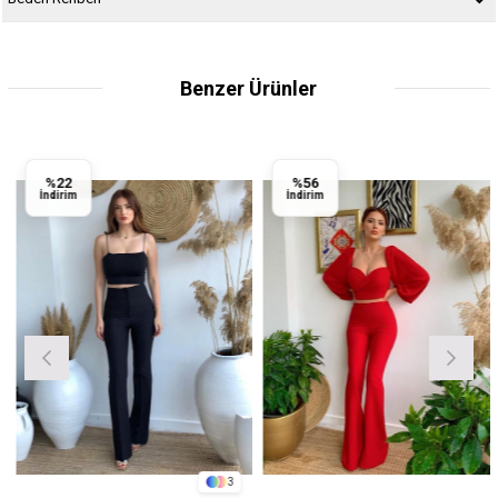
Benzer Ürünler
%22
%56
İndirim
İndirim
3