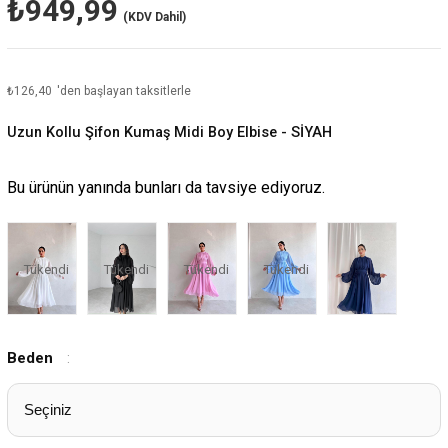
₺949,99
(KDV Dahil)
₺126,40
'den başlayan taksitlerle
Uzun Kollu Şifon Kumaş Midi Boy Elbise - SİYAH
Bu ürünün yanında bunları da tavsiye ediyoruz.
Tükendi
Tükendi
Tükendi
Tükendi
Beden
: