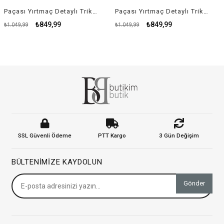
Paçası Yırtmaç Detaylı Triko Takım - KREM RENK
Paçası Yırtmaç Detaylı Triko Takım - YEŞİL
₺849,99
₺849,99
₺1.049,99
₺1.049,99
₺
SSL Güvenli Ödeme
PTT Kargo
3 Gün Değişim
BÜLTENIMIZE KAYDOLUN
Gönder