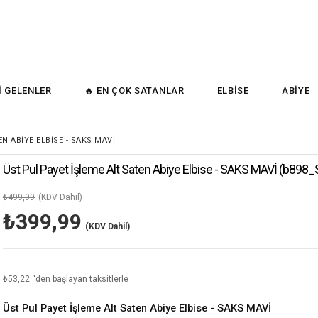
İ GELENLER
🔥 EN ÇOK SATANLAR
ELBİSE
ABİYE
N ABIYE ELBISE - SAKS MAVİ
Üst Pul Payet İşleme Alt Saten Abiye Elbise - SAKS MAVİ
(b898_
₺499,99
(KDV Dahil)
₺399,99
(KDV Dahil)
₺53,22
'den başlayan taksitlerle
Üst Pul Payet İşleme Alt Saten Abiye Elbise - SAKS MAVİ