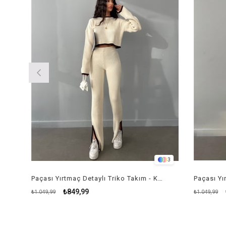
3
Paçası Yırtmaç Detaylı Triko Takım - KREM RENK
₺849,99
₺8
₺1.049,99
₺1.049,99