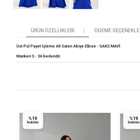
ÜRÜN ÖZELLIKLERI
ÖDEME SEÇENEKLE
Üst Pul Payet İşleme Alt Saten Abiye Elbise - SAKS MAVİ
Manken S - 36 bedendir.
%19
%19
İndirim
İndirim