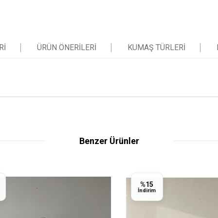
RI
ÜRÜN ÖNERILERI
KUMAŞ TÜRLERI
Benzer Ürünler
%15
İndirim