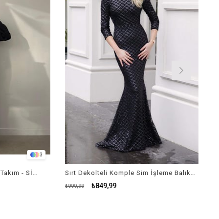
3
Paçası Yırtmaç Detaylı Triko Takım - SİYAH
Sırt Dekolteli Komple Sim İşleme Balık Abiye - SİYAH
₺849,99
₺999,99