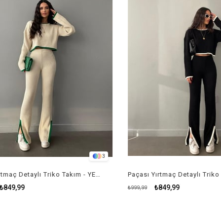
3
Paçası Yırtmaç Detaylı Triko Takım - YEŞİL
49,99
₺849,99
₺999,99