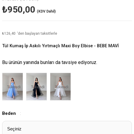
₺950,00
(KDV Dahil)
₺126,40
'den başlayan taksitlerle
Tül Kumaş İp Askılı Yırtmaçlı Maxi Boy Elbise - BEBE MAVİ
Bu ürünün yanında bunları da tavsiye ediyoruz.
Tükendi
Tükendi
Tükendi
Beden
: