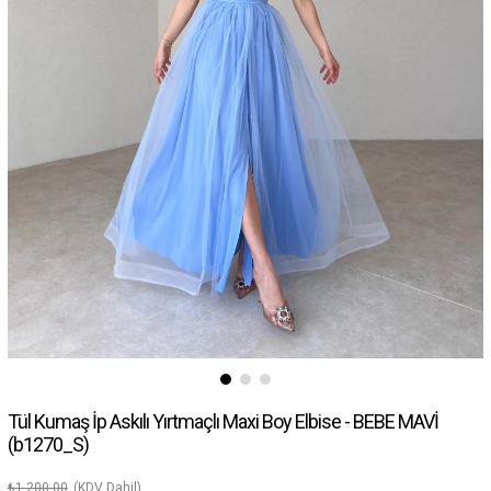
Tül Kumaş İp Askılı Yırtmaçlı Maxi Boy Elbise - BEBE MAVİ
(b1270_S)
₺1.200,00
(KDV Dahil)