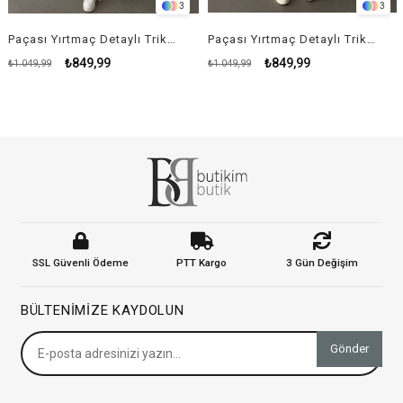
3
3
Paçası Yırtmaç Detaylı Triko Takım - KREM RENK
Paçası Yırtmaç Detaylı Triko Takım - YEŞİL
₺849,99
₺849,99
₺1.049,99
₺1.049,99
₺
SSL Güvenli Ödeme
PTT Kargo
3 Gün Değişim
BÜLTENIMIZE KAYDOLUN
Gönder