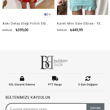
6
Askı Detay Eteği Fırfırlı Elbise - KIRMIZI
Kareli Mini Gale Elbise - YEŞİL
₺399,00
₺449,99
₺999,00
₺999,00
SSL Güvenli Ödeme
PTT Kargo
3 Gün Değişim
BÜLTENIMIZE KAYDOLUN
Gönder