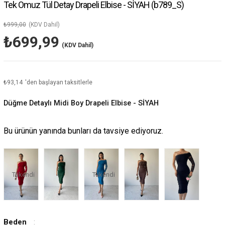
Tek Omuz Tül Detay Drapeli Elbise - SİYAH
(b789_S)
₺999,00
(KDV Dahil)
₺699,99
(KDV Dahil)
₺93,14
'den başlayan taksitlerle
Düğme Detaylı Midi Boy Drapeli Elbise - SİYAH
Bu ürünün yanında bunları da tavsiye ediyoruz.
Tükendi
Tükendi
Beden
: