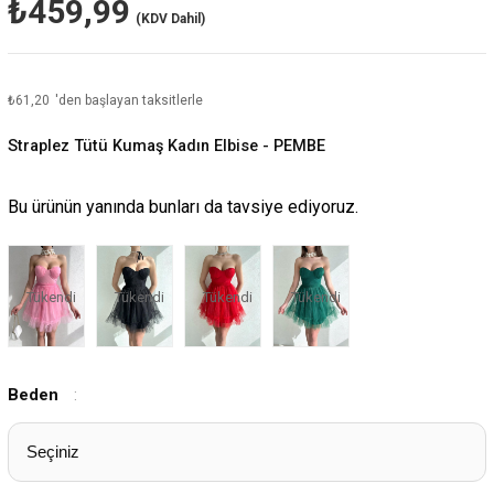
₺459,99
(KDV Dahil)
₺61,20
'den başlayan taksitlerle
Straplez Tütü Kumaş Kadın Elbise - PEMBE
Bu ürünün yanında bunları da tavsiye ediyoruz.
Tükendi
Tükendi
Tükendi
Tükendi
Beden
: