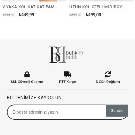
V YAKA KOL KAT KAT PAMUKLU ELBİSE-YEŞİL
UZUN KOL CEPLİ MİDİBOY ELBİSE-YEŞİL
₺449,99
₺499,00
599,99
₺899,00
₺8
SSL Güvenli Ödeme
PTT Kargo
3 Gün Değişim
BÜLTENIMIZE KAYDOLUN
Gönder