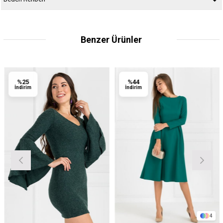
Benzer Ürünler
%25
%44
İndirim
İndirim
4