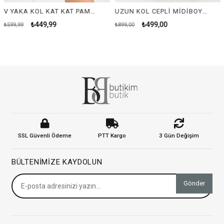
V YAKA KOL KAT KAT PAMUKLU ELBİSE-YEŞİL
UZUN KOL CEPLİ MİDİBOY ELBİSE-YEŞİL
₺449,99
₺499,00
99,99
₺899,00
₺89
SSL Güvenli Ödeme
PTT Kargo
3 Gün Değişim
BÜLTENIMIZE KAYDOLUN
Gönder