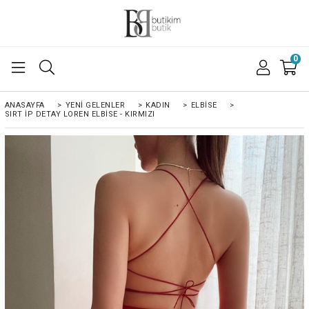
0
ANASAYFA
>
YENI GELENLER
>
KADIN
>
ELBISE
>
SIRT İP DETAY LOREN ELBISE - KIRMIZI