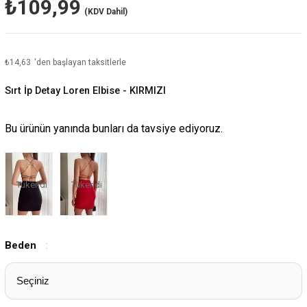
₺109,99
(KDV Dahil)
₺14,63
'den başlayan taksitlerle
Sırt İp Detay Loren Elbise - KIRMIZI
Bu ürünün yanında bunları da tavsiye ediyoruz.
Tükendi
Tükendi
Beden
: