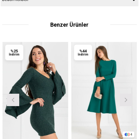
Benzer Ürünler
%25
%44
İndirim
İndirim
4