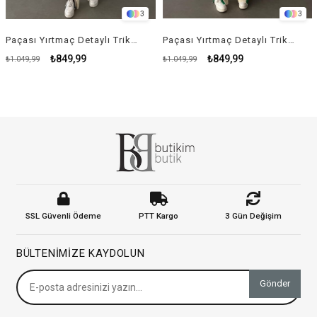
3
3
Paçası Yırtmaç Detaylı Triko Takım - KREM RENK
Paçası Yırtmaç Detaylı Triko Takım - YEŞİL
₺849,99
₺849,99
.049,99
₺1.049,99
₺9
SSL Güvenli Ödeme
PTT Kargo
3 Gün Değişim
BÜLTENIMIZE KAYDOLUN
Gönder