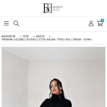
0
ANASAYFA
>
YENİ
>
KADIN
>
PARMAK GEÇMELI BOĞAZLI ETEK KAZAK TRIKO İKILI TAKIM - SİYAH