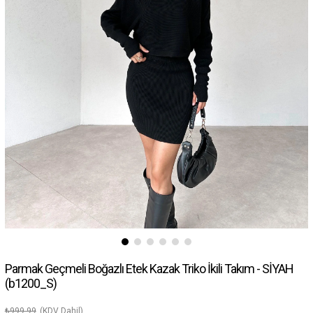
Parmak Geçmeli Boğazlı Etek Kazak Triko İkili Takım - SİYAH
(b1200_S)
₺999,99
(KDV Dahil)