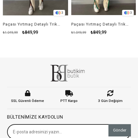
3
3
Paçası Yırtmaç Detaylı Triko Takım - KREM RENK
Paçası Yırtmaç Detaylı Triko Takım - YEŞİL
₺849,99
₺849,99
₺1.049,99
₺1.049,99
₺
SSL Güvenli Ödeme
PTT Kargo
3 Gün Değişim
BÜLTENIMIZE KAYDOLUN
Gönder