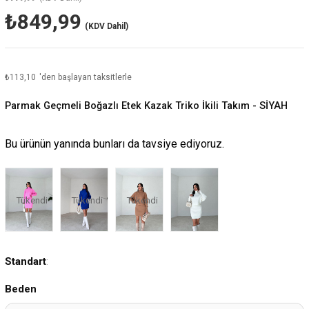
₺849,99
(KDV Dahil)
₺113,10
'den başlayan taksitlerle
Parmak Geçmeli Boğazlı Etek Kazak Triko İkili Takım - SİYAH
Bu ürünün yanında bunları da tavsiye ediyoruz.
Tükendi
Tükendi
Tükendi
Standart
:
Beden