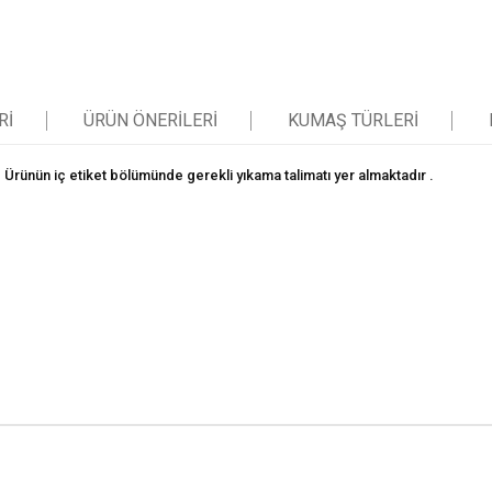
RI
ÜRÜN ÖNERILERI
KUMAŞ TÜRLERI
Ürünün iç etiket bölümünde gerekli yıkama talimatı yer almaktadır .