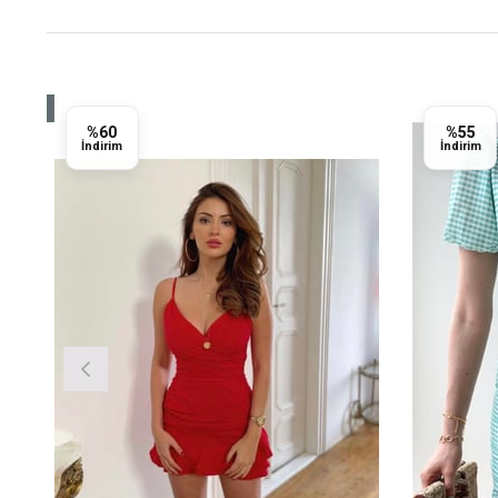
Yeni
%60
%55
Ürün
İndirim
İndirim