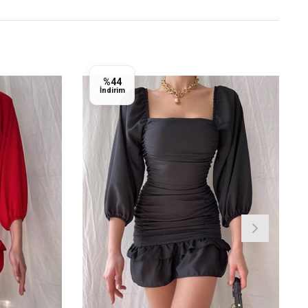
%44
İndirim