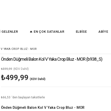
İ GELENLER
🔥 EN ÇOK SATANLAR
ELBİSE
ABİYE
V YAKA CROP BLUZ - MOR
Önden Düğmeli Balon Kol V Yaka Crop Bluz - MOR
(b938_S)
₺599,99
(KDV Dahil)
₺499,99
(KDV Dahil)
₺66,53
'den başlayan taksitlerle
Önden Düğmeli Balon Kol V Yaka Crop Bluz - MOR