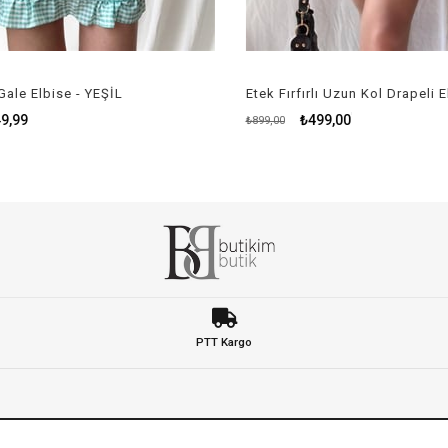
Gale Elbise - YEŞİL
9,99
₺499,00
₺899,00
PTT Kargo