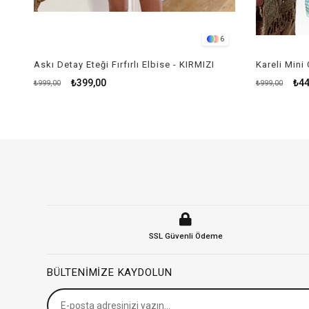
6
Askı Detay Eteği Fırfırlı Elbise - KIRMIZI
Kareli Mini 
₺399,00
₺44
₺999,00
₺999,00
SSL Güvenli Ödeme
BÜLTENIMIZE KAYDOLUN