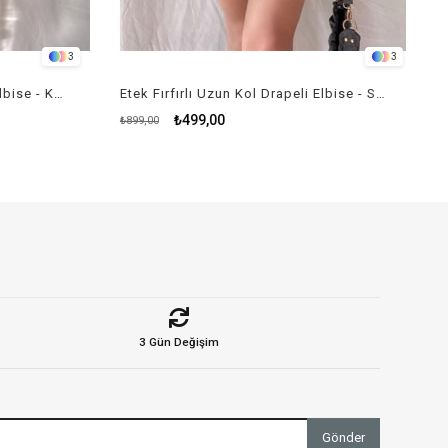
3
3
Etek Fırfırlı Uzun Kol Drapeli Elbise - KIRMIZI
Etek Fırfırlı Uzun Kol Drapeli Elbise - SİYAH
₺499,00
₺899,00
3 Gün Değişim
Gönder