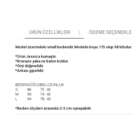
ÜRÜN ÖZELLIKLERI
ÖDEME SEÇENEKLE
Model üzerindeki small bedendir.Modelin boyu 175 olup 58 kilodur. 
*Ürün Jessica kumaştır.
*Kruvaze yaka ve balon koldur.
*Önü düğmelidir.
*Arkası gipelidir.
BEDEN
GÖĞÜS
BEL
UZUNLUK
S
86
70
43
M
90
74
43
L
94
78
43
*Beden ölçüleri arasında 2-3 cm oynayabilir.