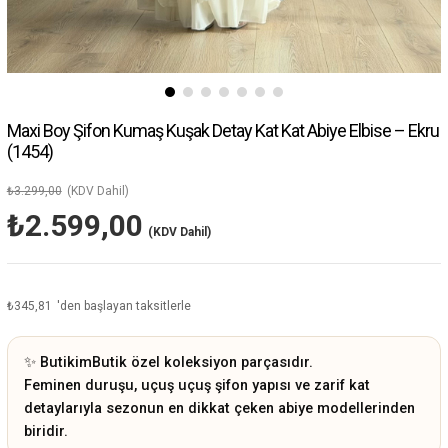
Maxi Boy Şifon Kumaş Kuşak Detay Kat Kat Abiye Elbise – Ekru
(1454)
₺3.299,00
(KDV Dahil)
₺2.599,00
(KDV Dahil)
₺345,81
'den başlayan taksitlerle
✨
ButikimButik özel koleksiyon parçasıdır.
Feminen duruşu, uçuş uçuş şifon yapısı ve zarif kat
detaylarıyla sezonun en dikkat çeken abiye modellerinden
biridir.