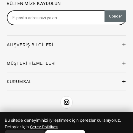
BÜLTENIMIZE KAYDOLUN
Gönder
+
ALIŞVERİŞ BİLGİLERİ
+
MÜŞTERİ HİZMETLERİ
+
KURUMSAL
Bu sitede deneyiminizi iyileştirmek için çerezler kullanıyoruz.
iyzico ile Öde
Detaylar için
.
Çerez Politikası