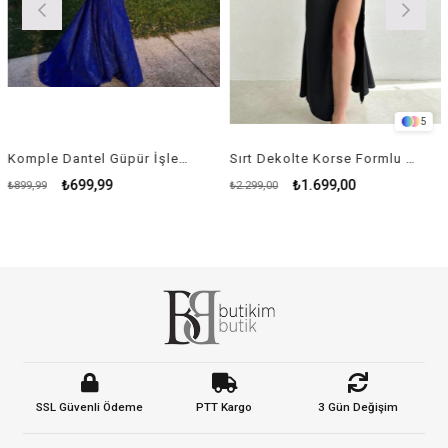
5
Komple Dantel Güpür İşleme Kumaş Balık Abiye - SAKS MAVİ
Sırt Dekolte Korse Formlu Yırtmaç Detay Midi Elbise - SİYAH
₺699,99
₺1.699,00
9
₺2.299,00
₺1.250,
SSL Güvenli Ödeme
PTT Kargo
3 Gün Değişim