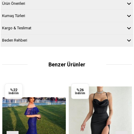
Ürün Önerileri
Kumaş Türleri
Kargo & Teslimat
Beden Rehberi
Benzer Ürünler
22
%26
dirim
İndirim
İnd