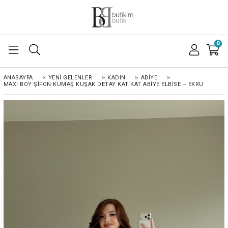
0
ANASAYFA
>
YENI GELENLER
>
KADIN
>
ABIYE
>
MAXI BOY ŞIFON KUMAŞ KUŞAK DETAY KAT KAT ABIYE ELBISE – EKRU