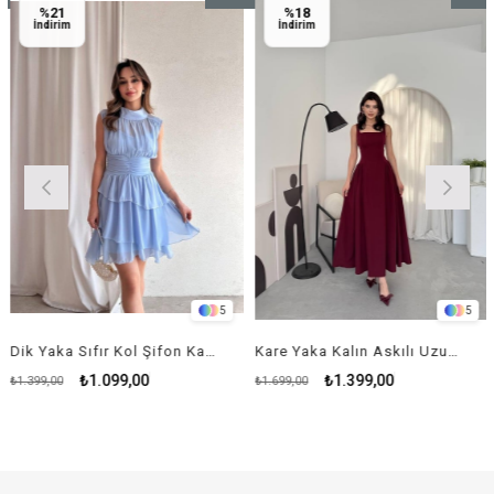
%21
%18
Ürün
Ürün
İndirim
İndirim
5
5
Dik Yaka Sıfır Kol Şifon Kadın Elbise - BEBE MAVİ
Kare Yaka Kalın Askılı Uzun Elbise - BORDO
₺1.099,00
₺1.399,00
₺1.399,00
₺1.699,00