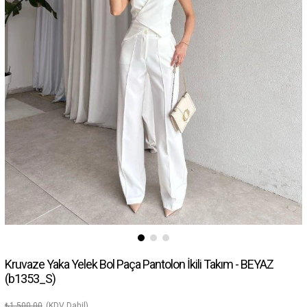
Kruvaze Yaka Yelek Bol Paça Pantolon İkili Takım - BEYAZ
(b1353_S)
₺1.500,00
(KDV Dahil)