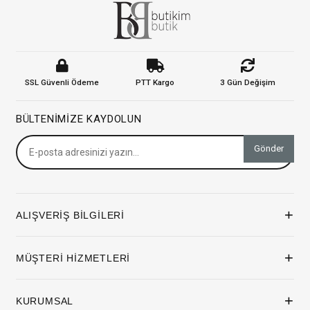
SSL Güvenli Ödeme
PTT Kargo
3 Gün Değişim
BÜLTENIMIZE KAYDOLUN
Gönder
+
ALIŞVERİŞ BİLGİLERİ
+
MÜŞTERİ HİZMETLERİ
+
KURUMSAL