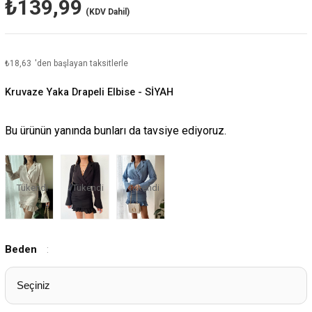
₺139,99
(KDV Dahil)
₺18,63
'den başlayan taksitlerle
Kruvaze Yaka Drapeli Elbise - SİYAH
Bu ürünün yanında bunları da tavsiye ediyoruz.
Tükendi
Tükendi
Tükendi
Beden
: