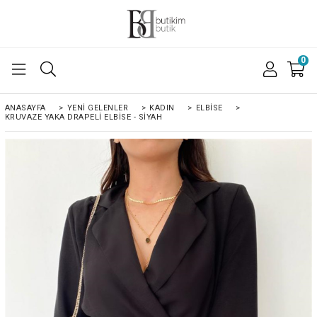
0
ANASAYFA
>
YENI GELENLER
>
KADIN
>
ELBISE
>
KRUVAZE YAKA DRAPELI ELBISE - SİYAH