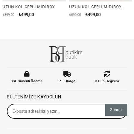
UZUN KOL CEPLİ MİDİBOY ELBİSE-YEŞİL
UZUN KOL CEPLİ MİDİBOY ELBİSE-MOR
₺499,00
₺499,00
₺899,00
₺899,00
SSL Güvenli Ödeme
PTT Kargo
3 Gün Değişim
BÜLTENIMIZE KAYDOLUN
Gönder