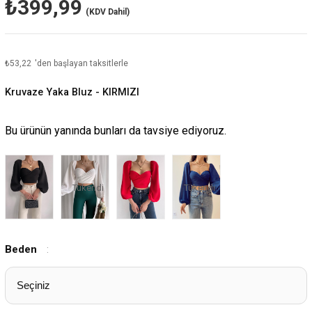
₺399,99
(KDV Dahil)
₺53,22
'den başlayan taksitlerle
Kruvaze Yaka Bluz - KIRMIZI
Bu ürünün yanında bunları da tavsiye ediyoruz.
Tükendi
Tükendi
Beden
: