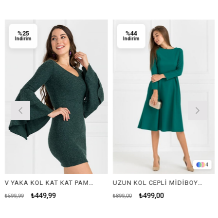
%25
%44
İndirim
İndirim
4
V YAKA KOL KAT KAT PAMUKLU ELBİSE-YEŞİL
UZUN KOL CEPLİ MİDİBOY ELBİSE-YEŞİL
₺449,99
₺499,00
₺599,99
₺899,00