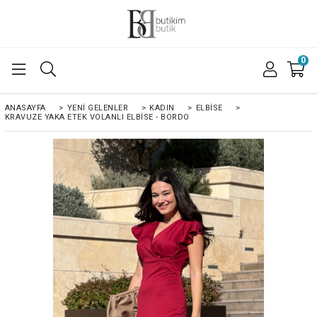
0
ANASAYFA
>
YENI GELENLER
>
KADIN
>
ELBISE
>
KRAVUZE YAKA ETEK VOLANLI ELBISE - BORDO