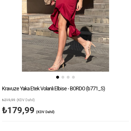
Kravuze Yaka Etek Volanlı Elbise - BORDO
(b771_S)
₺219,99
(KDV Dahil)
₺179,99
(KDV Dahil)