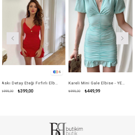
6
Askı Detay Eteği Fırfırlı Elbise - KIRMIZI
Kareli Mini Gale Elbise - YEŞİL
399,00
₺449,99
₺
₺999,00
₺899,00