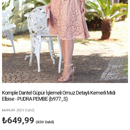
Komple Dantel Güpür İşlemeli Omuz Detaylı Kemerli Midi
Elbise - PUDRA PEMBE
(b977_S)
₺699,99
(KDV Dahil)
₺649,99
(KDV Dahil)