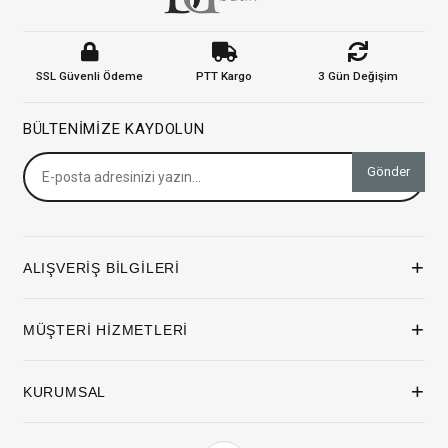
SSL Güvenli Ödeme
PTT Kargo
3 Gün Değişim
BÜLTENIMIZE KAYDOLUN
Gönder
+
ALIŞVERİŞ BİLGİLERİ
+
MÜŞTERİ HİZMETLERİ
+
KURUMSAL