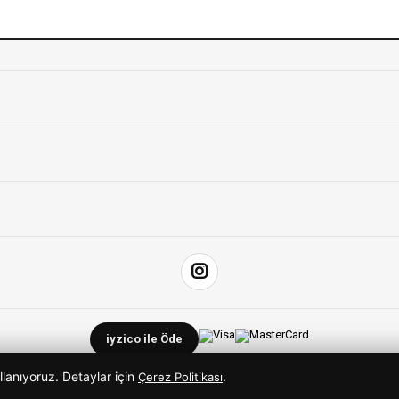
iyzico ile Öde
llanıyoruz. Detaylar için
.
Çerez Politikası
© 2026 ButikimButik. Tüm hakları saklıdır.