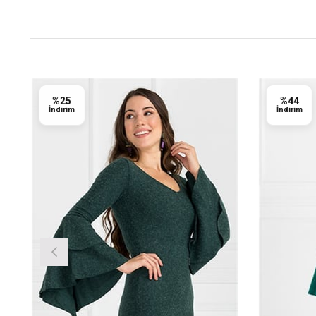
%25
%44
İndirim
İndirim