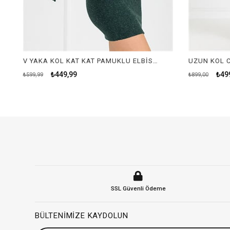
V YAKA KOL KAT KAT PAMUKLU ELBİSE-YEŞİL
₺449,99
₺49
₺599,99
₺899,00
SSL Güvenli Ödeme
BÜLTENIMIZE KAYDOLUN