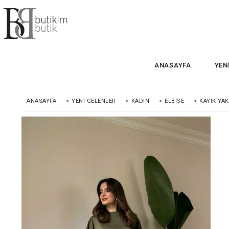
ANASAYFA
YEN
ANASAYFA
>
YENI GELENLER
>
KADIN
>
ELBISE
>
KAYIK YAK