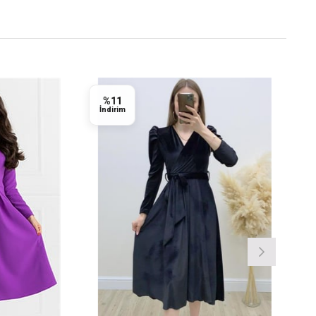
%11
İndirim