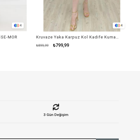
4
4
İSE-MOR
Kruvaze Yaka Karpuz Kol Kadife Kumaş Elbise - SİYAH
₺799,99
₺899,99
3 Gün Değişim