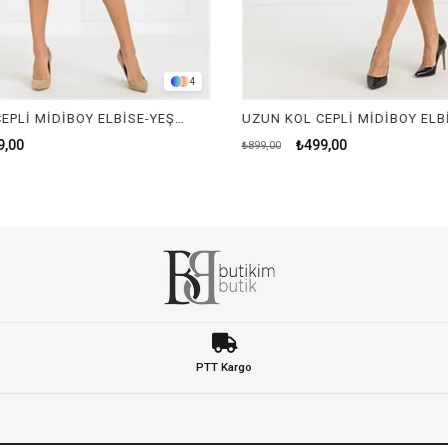
4
UZUN KOL CEPLİ MİDİBOY ELBİSE-YEŞİL
UZUN KOL CEPLİ MİDİBOY ELB
9,00
₺499,00
₺899,00
PTT Kargo