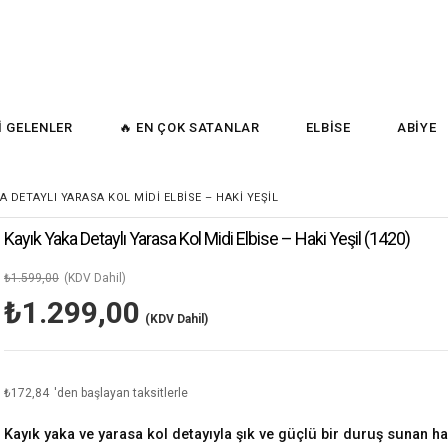
İ GELENLER
🔥 EN ÇOK SATANLAR
ELBİSE
ABİYE
A DETAYLI YARASA KOL MIDI ELBISE – HAKI YEŞIL
Kayık Yaka Detaylı Yarasa Kol Midi Elbise – Haki Yeşil
(1420)
₺1.599,00
(KDV Dahil)
₺1.299,00
(KDV Dahil)
₺172,84
'den başlayan taksitlerle
Kayık yaka ve yarasa kol detayıyla şık ve güçlü bir duruş sunan ha