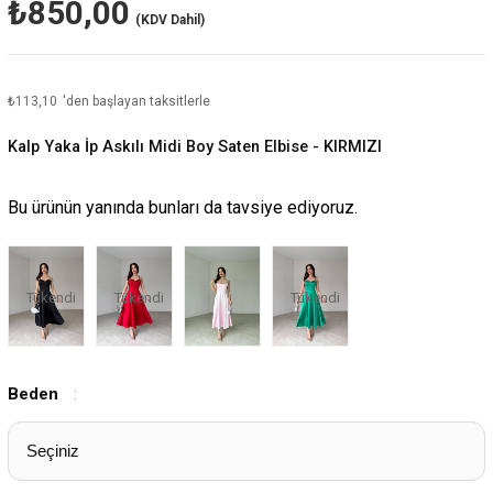
₺850,00
(KDV Dahil)
₺113,10
'den başlayan taksitlerle
Kalp Yaka İp Askılı Midi Boy Saten Elbise - KIRMIZI
Bu ürünün yanında bunları da tavsiye ediyoruz.
Tükendi
Tükendi
Tükendi
Beden
: