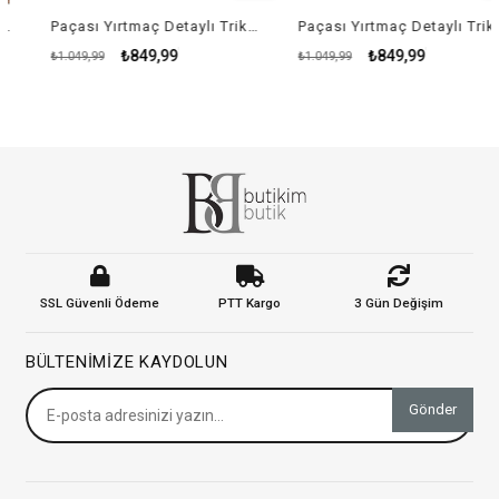
Paçası Yırtmaç Detaylı Triko Takım - KREM RENK
Paçası Yırtmaç Detaylı Triko Takım - YEŞİL
₺849,99
₺849,99
₺1.049,99
₺1.049,99
SSL Güvenli Ödeme
PTT Kargo
3 Gün Değişim
BÜLTENIMIZE KAYDOLUN
Gönder