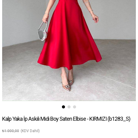
Kalp Yaka İp Askılı Midi Boy Saten Elbise - KIRMIZI
(b1283_S)
₺1.000,00
(KDV Dahil)