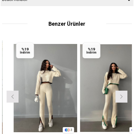
Benzer Ürünler
%19
%19
İndirim
İndirim
3
3