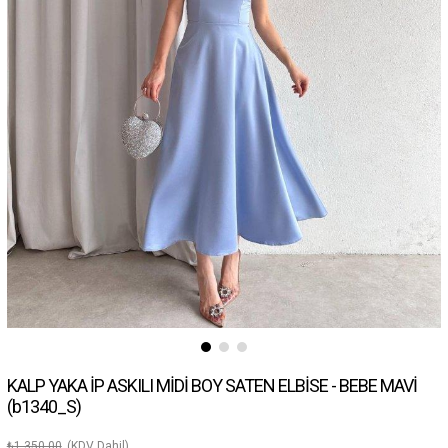
KALP YAKA İP ASKILI MİDİ BOY SATEN ELBİSE - BEBE MAVİ
(b1340_S)
₺1.350,00
(KDV Dahil)