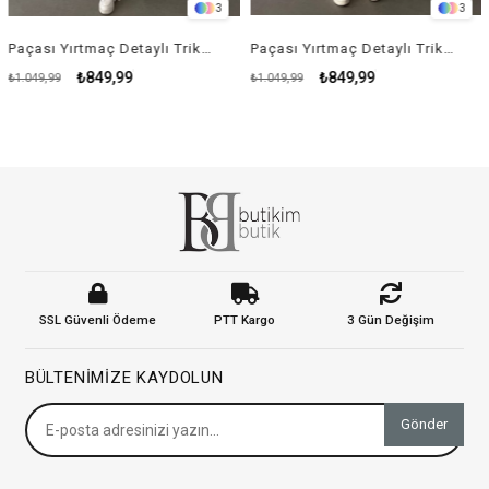
3
3
Paçası Yırtmaç Detaylı Triko Takım - KREM RENK
Paçası Yırtmaç Detaylı Triko Takım - YEŞİL
₺849,99
₺849,99
049,99
₺1.049,99
₺99
SSL Güvenli Ödeme
PTT Kargo
3 Gün Değişim
BÜLTENIMIZE KAYDOLUN
Gönder