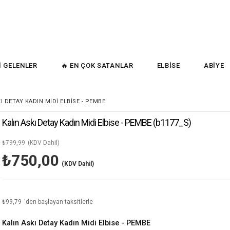
İ GELENLER
🔥 EN ÇOK SATANLAR
ELBİSE
ABİYE
I DETAY KADIN MIDI ELBISE - PEMBE
Kalın Askı Detay Kadın Midi Elbise - PEMBE
(b1177_S)
₺799,99
(KDV Dahil)
₺750,00
(KDV Dahil)
₺99,79
'den başlayan taksitlerle
Kalın Askı Detay Kadın Midi Elbise - PEMBE