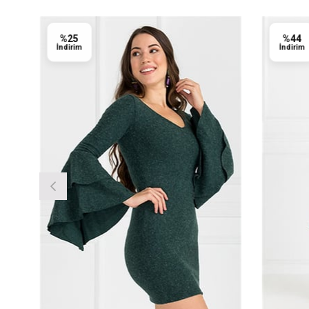
%25
%44
İndirim
İndirim