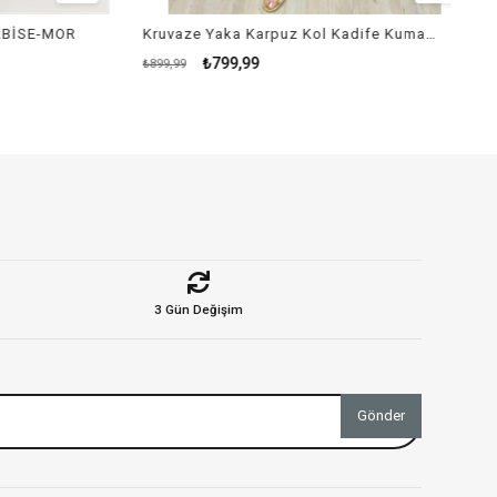
İSE-MOR
Kruvaze Yaka Karpuz Kol Kadife Kumaş Elbise - SİYAH
₺799,99
₺899,99
3 Gün Değişim
Gönder