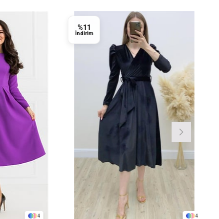
%11
İndirim
4
4