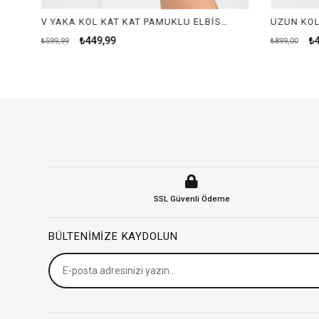
V YAKA KOL KAT KAT PAMUKLU ELBİSE-YEŞİL
₺449,99
₺49
₺599,99
₺899,00
SSL Güvenli Ödeme
BÜLTENIMIZE KAYDOLUN