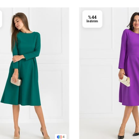
%44
İndirim
4