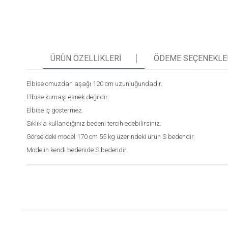
ÜRÜN ÖZELLIKLERI
ÖDEME SEÇENEKLE
Elbise omuzdan aşağı 120 cm uzunluğundadır.
Elbise kumaşı esnek değildir.
Elbise iç göstermez.
Sıklıkla kullandığınız bedeni tercih edebilirsiniz.
Görseldeki model 170 cm 55 kg üzerindeki ürün S bedendir.
Modelin kendi bedenide S bedendir.