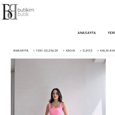
ANASAYFA
YEN
ANASAYFA
>
YENI GELENLER
>
KADIN
>
ELBISE
>
KALIN ASK