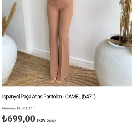
İspanyol Paça Atlas Pantolon - CAMEL
(b471)
₺899,00
(KDV Dahil)
₺699,00
(KDV Dahil)