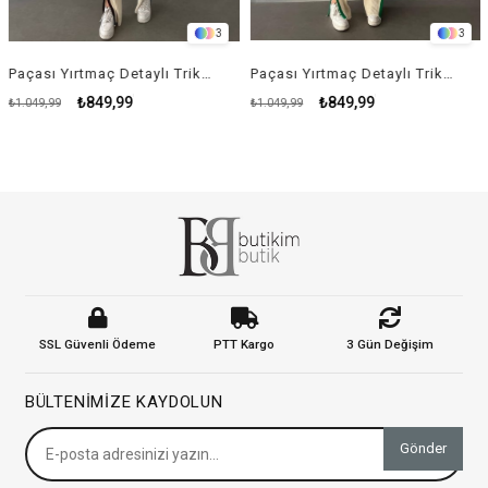
3
3
Paçası Yırtmaç Detaylı Triko Takım - KREM RENK
Paçası Yırtmaç Detaylı Triko Takım - YEŞİL
₺849,99
₺849,99
.049,99
₺1.049,99
₺9
SSL Güvenli Ödeme
PTT Kargo
3 Gün Değişim
BÜLTENIMIZE KAYDOLUN
Gönder