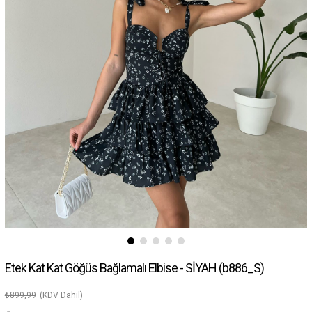
Etek Kat Kat Göğüs Bağlamalı Elbise - SİYAH
(b886_S)
₺899,99
(KDV Dahil)