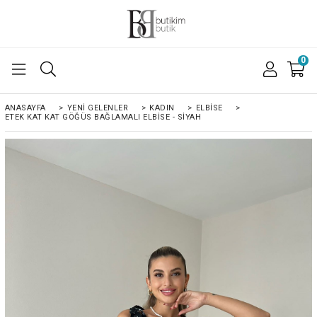
0
ANASAYFA
>
YENI GELENLER
>
KADIN
>
ELBISE
>
ETEK KAT KAT GÖĞÜS BAĞLAMALI ELBISE - SİYAH