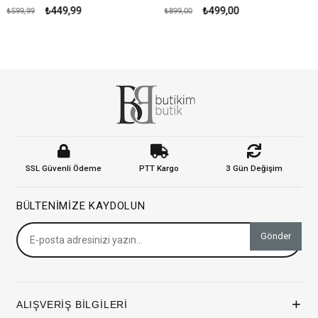
₺449,99
₺499,00
₺599,99
₺899,00
SSL Güvenli Ödeme
PTT Kargo
3 Gün Değişim
BÜLTENIMIZE KAYDOLUN
Gönder
+
ALIŞVERİŞ BİLGİLERİ