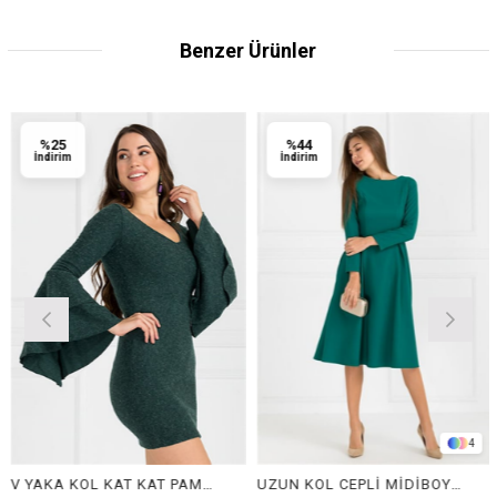
Benzer Ürünler
%25
%44
İndirim
İndirim
4
V YAKA KOL KAT KAT PAMUKLU ELBİSE-YEŞİL
UZUN KOL CEPLİ MİDİBOY ELBİSE-YEŞİL