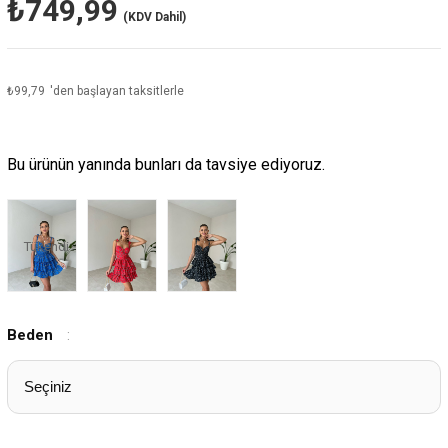
₺749,99
(KDV Dahil)
₺99,79
'den başlayan taksitlerle
Bu ürünün yanında bunları da tavsiye ediyoruz.
Tükendi
Beden
: