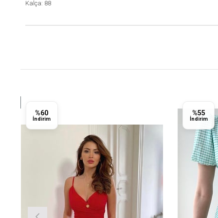
Kalça: 88
Yeni
%60
%55
Ürün
İndirim
İndirim