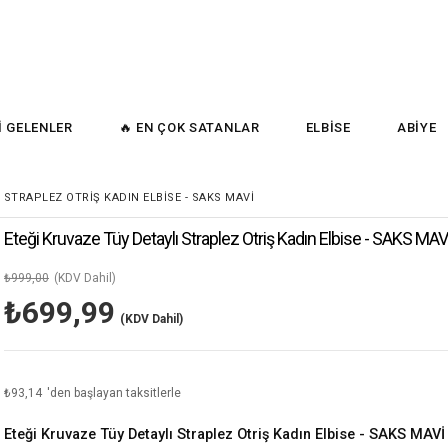
İ GELENLER
🔥 EN ÇOK SATANLAR
ELBİSE
ABİYE
 STRAPLEZ OTRIŞ KADIN ELBISE - SAKS MAVİ
Eteği Kruvaze Tüy Detaylı Straplez Otriş Kadın Elbise - SAKS MA
₺999,00
(KDV Dahil)
₺699,99
(KDV Dahil)
₺93,14
'den başlayan taksitlerle
Eteği Kruvaze Tüy Detaylı Straplez Otriş Kadın Elbise - SAKS MAVİ