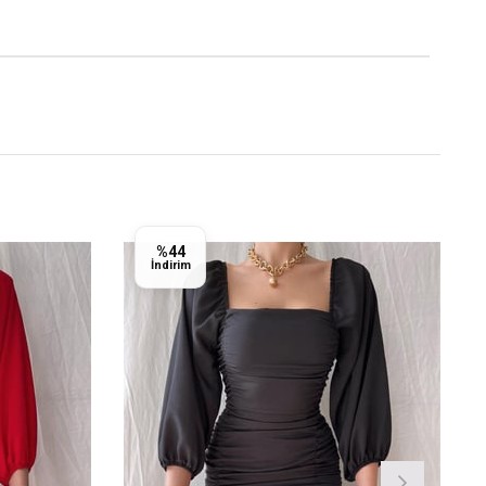
%44
İndirim