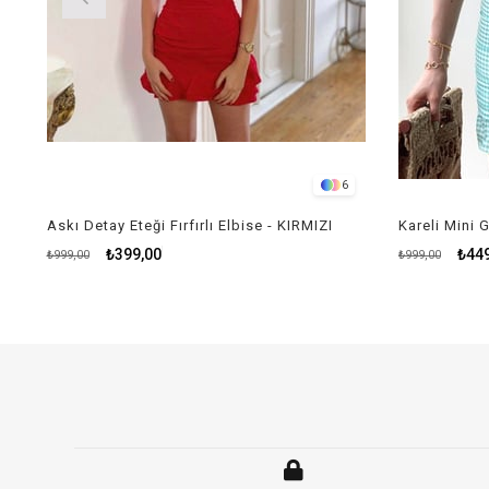
6
Askı Detay Eteği Fırfırlı Elbise - KIRMIZI
Kareli Mini 
₺399,00
₺44
₺999,00
₺999,00