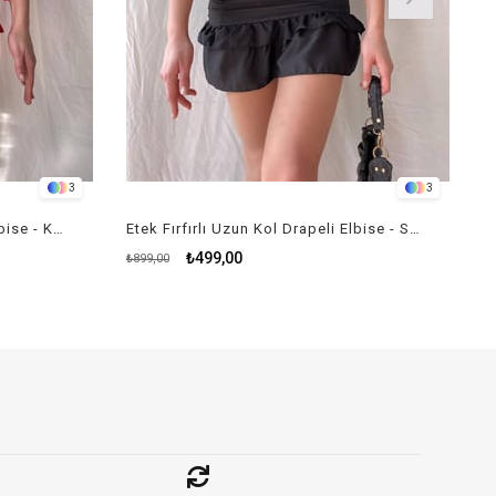
3
3
Etek Fırfırlı Uzun Kol Drapeli Elbise - KIRMIZI
Etek Fırfırlı Uzun Kol Drapeli Elbise - SİYAH
₺499,00
₺899,00