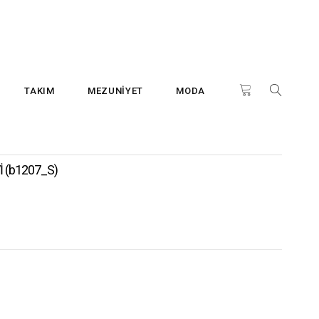
TAKIM
MEZUNİYET
MODA
Vİ
(b1207_S)