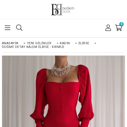
0
ANASAYFA
>
YENI GELENLER
>
KADIN
>
ELBISE
>
DÜĞME DETAY KALEM ELBISE - KIRMIZI