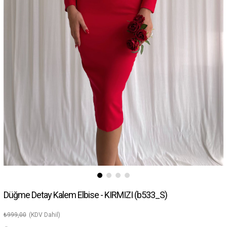
Düğme Detay Kalem Elbise - KIRMIZI
(b533_S)
₺999,00
(KDV Dahil)