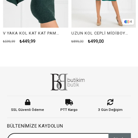
4
V YAKA KOL KAT KAT PAMUKLU ELBİSE-YEŞİL
UZUN KOL CEPLİ MİDİBOY ELBİSE-YEŞİL
₺449,99
₺499,00
₺599,99
₺899,00
SSL Güvenli Ödeme
PTT Kargo
3 Gün Değişim
BÜLTENIMIZE KAYDOLUN