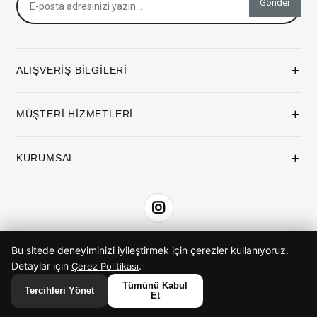
Gönder
+
ALIŞVERİŞ BİLGİLERİ
+
MÜŞTERİ HİZMETLERİ
+
KURUMSAL
Bu sitede deneyiminizi iyileştirmek için çerezler kullanıyoruz.
iyzico ile Öde
Detaylar için
.
Çerez Politikası
Tümünü Kabul
Tercihleri Yönet
Et
© 2026 ButikimButik. Tüm hakları saklıdır.
Anasayfa
Favorilerim
Sepetim
Üye Girişi