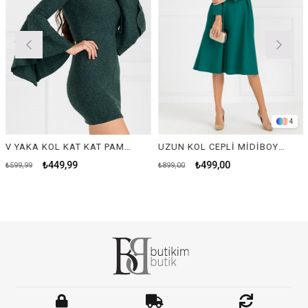
4
V YAKA KOL KAT KAT PAMUKLU ELBİSE-YEŞİL
UZUN KOL CEPLİ MİDİBOY ELBİSE-YEŞİL
₺449,99
₺499,00
₺599,99
₺899,00
₺