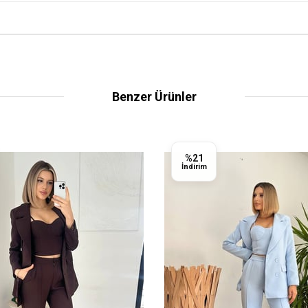
Benzer Ürünler
%21
İndirim