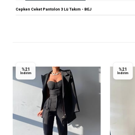
Cepken Ceket Pantolon 3 Lü Takım - BEJ
%21
%21
İndirim
İndirim