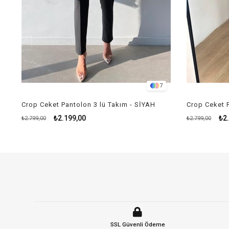
7
Crop Ceket Pantolon 3 lü Takım - SİYAH
₺2.199,00
₺2
₺2.799,00
₺2.799,00
SSL Güvenli Ödeme