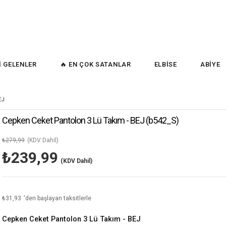
İ GELENLER
🔥 EN ÇOK SATANLAR
ELBİSE
ABİYE
EJ
Cepken Ceket Pantolon 3 Lü Takım - BEJ
(b542_S)
₺279,99
(KDV Dahil)
₺239,99
(KDV Dahil)
₺31,93
'den başlayan taksitlerle
Cepken Ceket Pantolon 3 Lü Takım - BEJ