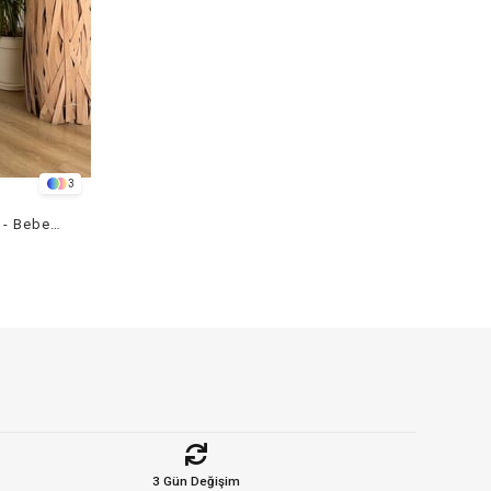
3
Crop Ceket Pantolon 3 lü Takım - Bebemavi
3 Gün Değişim