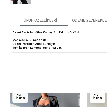
ÜRÜN ÖZELLIKLERI
ÖDEME SEÇENEKLE
Ceket Pantolon Atlas Kumaş 2 Li Takım - SİYAH
Manken 36 - S bedendir.
Ceket Pantolon Atlas kumaştır.
Tam kalıptır. Esneme payı biraz var.
%21
%21
İndirim
İndirim