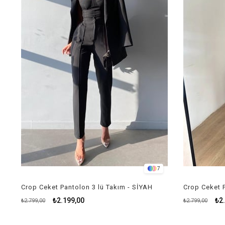
7
Crop Ceket Pantolon 3 lü Takım - SİYAH
₺2.199,00
₺2
₺2.799,00
₺2.799,00