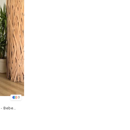
3
Crop Ceket Pantolon 3 lü Takım - Bebemavi