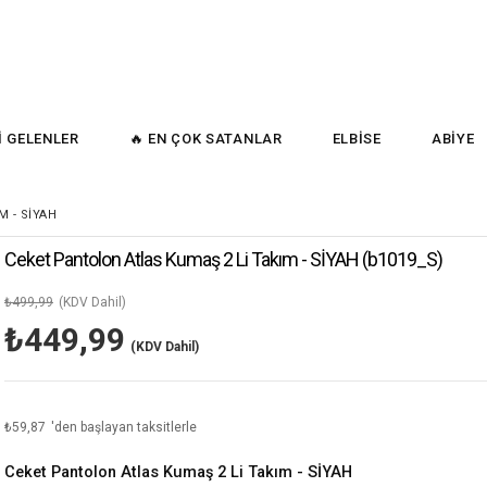
İ GELENLER
🔥 EN ÇOK SATANLAR
ELBİSE
ABİYE
 - SİYAH
Ceket Pantolon Atlas Kumaş 2 Li Takım - SİYAH
(b1019_S)
₺499,99
(KDV Dahil)
₺449,99
(KDV Dahil)
₺59,87
'den başlayan taksitlerle
Ceket Pantolon Atlas Kumaş 2 Li Takım - SİYAH