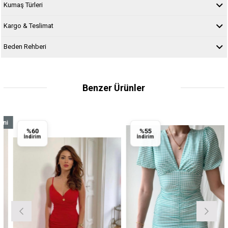
Kumaş Türleri
Kargo & Teslimat
Beden Rehberi
Benzer Ürünler
%60
%55
n
İndirim
İndirim