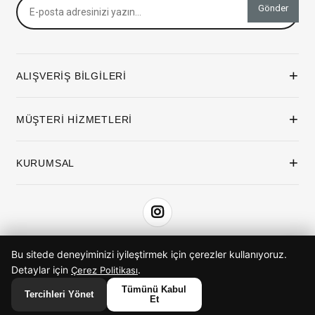
Gönder
+
ALIŞVERİŞ BİLGİLERİ
+
MÜŞTERİ HİZMETLERİ
+
KURUMSAL
Bu sitede deneyiminizi iyileştirmek için çerezler kullanıyoruz.
iyzico ile Öde
Detaylar için
.
Çerez Politikası
Tümünü Kabul
Tercihleri Yönet
Et
© 2026 ButikimButik. Tüm hakları saklıdır.
Anasayfa
Favorilerim
Sepetim
Üye Girişi