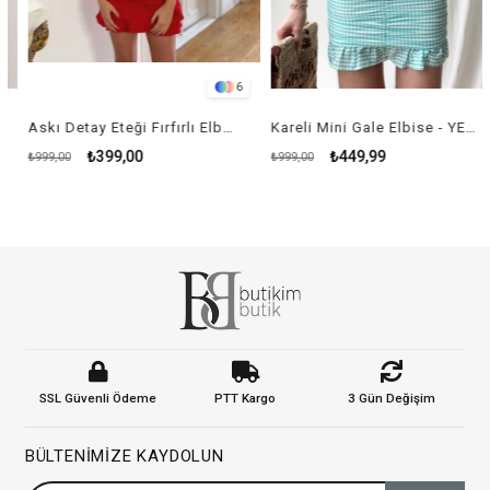
6
Askı Detay Eteği Fırfırlı Elbise - KIRMIZI
Kareli Mini Gale Elbise - YEŞİL
₺399,00
₺449,99
₺999,00
₺999,00
SSL Güvenli Ödeme
PTT Kargo
3 Gün Değişim
BÜLTENIMIZE KAYDOLUN