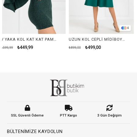
4
V YAKA KOL KAT KAT PAMUKLU ELBİSE-YEŞİL
UZUN KOL CEPLİ MİDİBOY ELBİSE-YEŞİL
₺449,99
₺499,00
₺
₺899,00
₺899,00
SSL Güvenli Ödeme
PTT Kargo
3 Gün Değişim
BÜLTENIMIZE KAYDOLUN