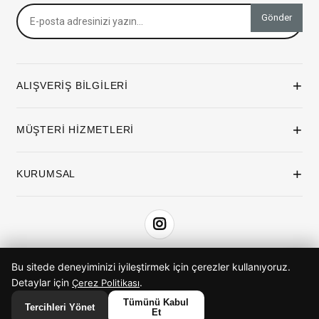
Gönder
+
ALIŞVERİŞ BİLGİLERİ
+
MÜŞTERİ HİZMETLERİ
+
KURUMSAL
Bu sitede deneyiminizi iyileştirmek için çerezler kullanıyoruz.
iyzico ile Öde
Detaylar için
.
Çerez Politikası
Tümünü Kabul
Tercihleri Yönet
Et
© 2026 ButikimButik. Tüm hakları saklıdır.