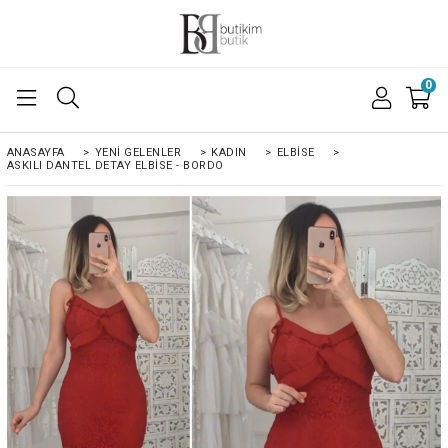
0
ANASAYFA
>
YENI GELENLER
>
KADIN
>
ELBISE
>
ASKILI DANTEL DETAY ELBISE - BORDO