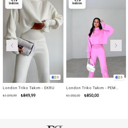
%19
%19
İndirim
İndirim
5
5
London Triko Takım - EKRU
London Triko Takım - PEMBE
₺849,99
₺850,00
₺1.049,99
₺1.050,00