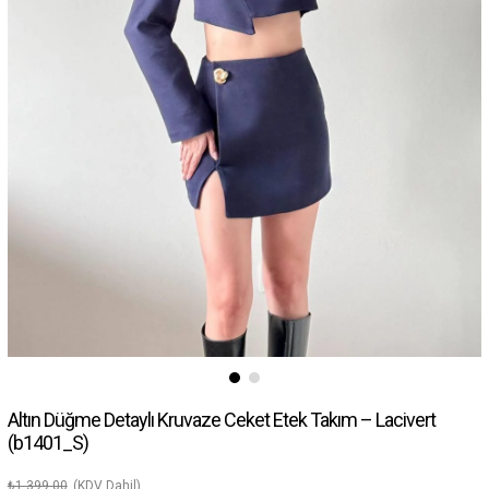
Altın Düğme Detaylı Kruvaze Ceket Etek Takım – Lacivert
(b1401_S)
₺1.399,00
(KDV Dahil)